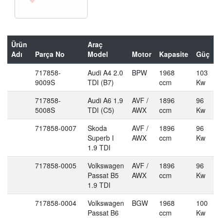
Ürün
Araç
Adı
Parça No
Model
Motor
Kapasite
Güç
717858-
Audi A4 2.0
BPW
1968
103
9009S
TDI (B7)
ccm
Kw
717858-
Audi A6 1.9
AVF /
1896
96
5008S
TDI (C5)
AWX
ccm
Kw
717858-0007
Skoda
AVF /
1896
96
Superb I
AWX
ccm
Kw
1.9 TDI
717858-0005
Volkswagen
AVF /
1896
96
Passat B5
AWX
ccm
Kw
1.9 TDI
717858-0004
Volkswagen
BGW
1968
100
Passat B6
ccm
Kw