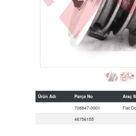
Ürün Adı
Parça No
Araç 
708847-0001
Fiat D
46756155