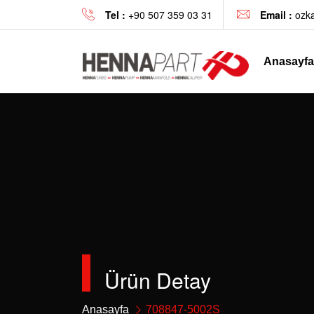
Tel :
+90 507 359 03 31
Email :
ozk
Anasayfa
Ürün Detay
Anasayfa
708847-5002S